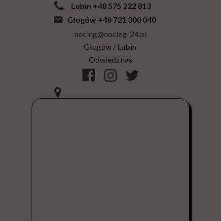
Lubin +48 575 222 813
Głogów +48 721 300 040
nocleg@nocleg-24.pl
Głogów / Lubin
Odwiedź nas