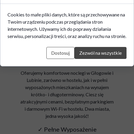
Cookies to małe pliki danych, które są przechowywane na
Twoim urządzeniu podczas przeglądania stron
internetowych. Używamy ich do poprawy działania
serwisu, personalizacji treści, oraz analizy ruchu na stronie.
Twoje Korzyści
Dostosuj
Zezwól na wszystkie
Oferujemy komfortowe noclegi w Głogowie i
Lubinie, zarówno w hostelu, jak i w pełni
wyposażonych mieszkaniach na wynajem
krótko- i długoterminowy. Ciesz się
atrakcyjnymi cenami, bezpłatnym parkingiem
i darmowym Wi-Fi w hostelu. Dwa miasta,
jedna wysoka jakość!
✓ Pełne Wyposażenie